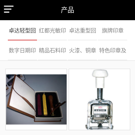
产品
卓达轻型回
红都光敏印
卓达重型回
旗牌印章
数字日期印
精品石料印
火漆、铜章
特色印章及
墨印
章
墨印
章
章
及钢印
印油