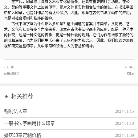
在古代，印章除了具有艺术和文化价值外，还具有重要的社会功能。在公
文、契约等重要文件上加盖印章，是对文件真实性和合法性的确认。在书法字画
中加入印章，也是对作品的确认和保护。因此，印章在古代书法字画中的应用，
也是对社会规则和秩序的维护。
古代书法字画为什么那么多印章？这个问题的答案并不简单。从历史、艺
术、文化和社会等多个角度来看，印章在古代书法字画中的应用，既是一种艺术
的体现，也是一种文化的传承，更是一种社会的规则。它们为作品增添了独特的
韵味和深度，也为我们的生活带来了无尽的魅力和启示。因此，我们应该更加珍
视和研究这些印章，从中学习和领悟古人的智慧和精神。‍
< 上一篇
下一篇 >
公章刻章流程
印章笔
相关推荐
铜制法人章
2024
.
01
.
15
一般书法字画用什么印章
2024
.
01
.
10
婚庆印章定制价格
2024
.
01
.
09